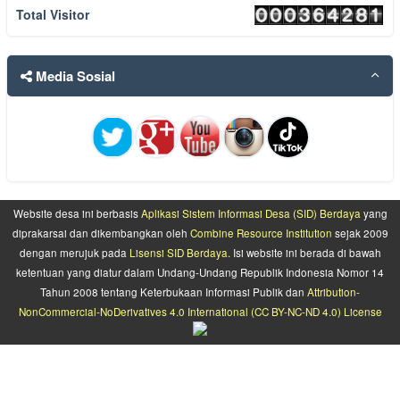
Total Visitor
13 Oktober 2017 01:46:33 WIB
Media Sosial
Website desa ini berbasis
Aplikasi Sistem Informasi Desa (SID) Berdaya
yang
diprakarsai dan dikembangkan oleh
Combine Resource Institution
sejak 2009
dengan merujuk pada
Lisensi SID Berdaya.
Isi website ini berada di bawah
ketentuan yang diatur dalam Undang-Undang Republik Indonesia Nomor 14
Tahun 2008 tentang Keterbukaan Informasi Publik dan
Attribution-
NonCommercial-NoDerivatives 4.0 International (CC BY-NC-ND 4.0) License