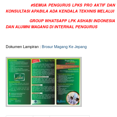
#SEMUA PENGURUS LPKS PRO AKTIF DAN
KONSULTASI APABILA ADA KENDALA TEKHNIS MELALUI
GROUP WHATSAPP LPK ASHABI INDONESIA
DAN ALUMNI MAGANG DI INTERNAL PENGURUS
Dokumen Lampiran :
Brosur Magang Ke Jepang