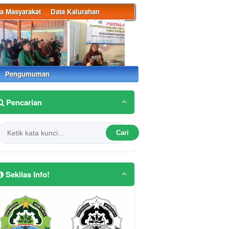
a Masyarakat
Data Kalurahan
Pengumuman
Pencarian
Cari
Sekilas Info!