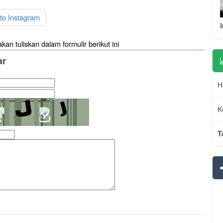
to Instagram
akan tuliskan dalam formulir berikut ini
ar
H
K
T