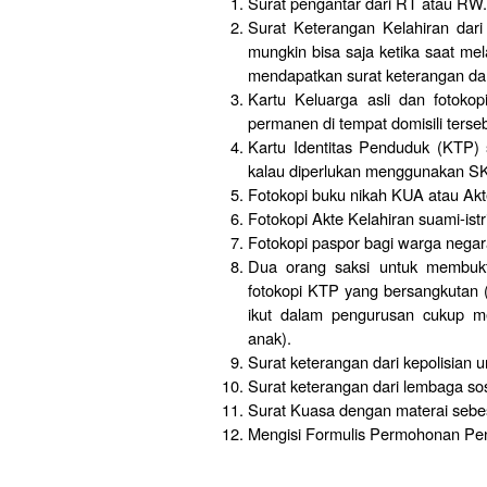
Surat pengantar dari RT atau RW
Surat Keterangan Kelahiran dari
mungkin bisa saja ketika saat mel
mendapatkan surat keterangan dar
Kartu Keluarga asli dan fotok
permanen di tempat domisili terse
Kartu Identitas Penduduk (KTP) s
kalau diperlukan menggunakan S
Fotokopi buku nikah KUA atau Akt
Fotokopi Akte Kelahiran suami-ist
Fotokopi paspor bagi warga negar
Dua orang saksi untuk membuktik
fotokopi KTP yang bersangkutan (u
ikut dalam pengurusan cukup m
anak).
Surat keterangan dari kepolisian u
Surat keterangan dari lembaga sos
Surat Kuasa dengan materai sebe
Mengisi Formulis Permohonan Pen