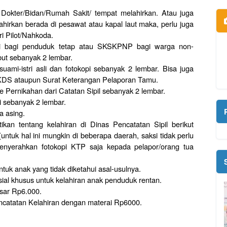
.
 Dokter/Bidan/Rumah Sakit/ tempat melahirkan. Atau juga
ahirkan berada di pesawat atau kapal laut maka, perlu juga
i Pilot/Nahkoda.
opi bagi penduduk tetap atau SKSKPNP bagi warga non-
but sebanyak 2 lembar.
uami-istri asli dan fotokopi sebanyak 2 lembar. Bisa juga
KDS ataupun Surat Keterangan Pelaporan Tamu.
e Pernikahan dari Catatan Sipil sebanyak 2 lembar.
ri sebanyak 2 lembar.
a asing.
an tentang kelahiran di Dinas Pencatatan Sipil berikut
ntuk hal ini mungkin di beberapa daerah, saksi tidak perlu
enyerahkan fotokopi KTP saja kepada pelapor/orang tua
b
ntuk anak yang tidak diketahui asal-usulnya.
ial khusus untuk kelahiran anak penduduk rentan.
sar Rp6.000.
catatan Kelahiran dengan materai Rp6000.
b