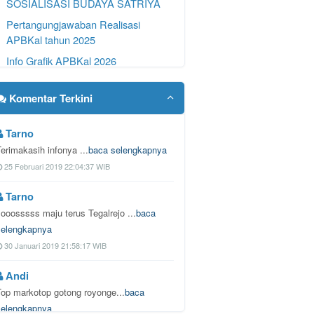
SOSIALISASI BUDAYA SATRIYA
Pertangungjawaban Realisasi
APBKal tahun 2025
Info Grafik APBKal 2026
Komentar Terkini
Tarno
Terimakasih infonya ...
baca selengkapnya
25 Februari 2019 22:04:37 WIB
Tarno
Jooosssss maju terus Tegalrejo ...
baca
selengkapnya
30 Januari 2019 21:58:17 WIB
Andi
Top markotop gotong royonge...
baca
selengkapnya